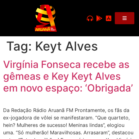
Tag:
Keyt Alves
Virgínia Fonseca recebe as
gêmeas e Key Keyt Alves
em novo espaço: ‘Obrigada’
Da Redação Rádio Aruanã FM Prontamente, os fãs da
ex-jogadora de vôlei se manifestaram. “Que quarteto,
hein? Mulheres de sucesso! Meninas lindas”, elogiou
uma. “Só mulherão! Maravilhosas. Arrasaram”, destacou