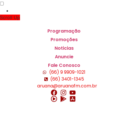
Scroll Up
Programação
Promoções
Noticias
Anuncie
Fale Conosco
(66) 9 9909-1021
(66) 3401-1345
aruana@aruanafm.com.br
ş
casibom
casibom güncel giriş
casibom giriş
casibom
casi