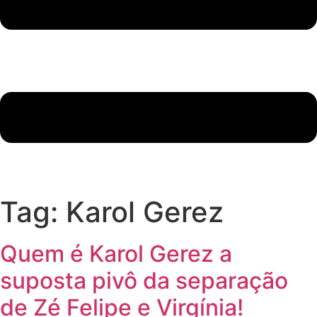
Tag:
Karol Gerez
Quem é Karol Gerez a
suposta pivô da separação
de Zé Felipe e Virgínia!