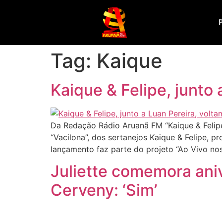
Tag:
Kaique
Kaique & Felipe, junto
Da Redação Rádio Aruanã FM “Kaique & Felipe
“Vacilona”, dos sertanejos Kaique & Felipe, 
lançamento faz parte do projeto “Ao Vivo no
Juliette comemora ani
Cerveny: ‘Sim’