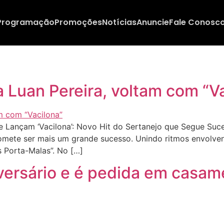
Programação
Promoções
Notícias
Anuncie
Fale Conosc
 a Luan Pereira, voltam com “V
 Lançam ‘Vacilona’: Novo Hit do Sertanejo que Segue Suc
promete ser mais um grande sucesso. Unindo ritmos envolven
s Porta-Malas”. No […]
versário e é pedida em casam