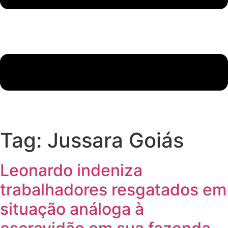
Tag:
Jussara Goiás
Leonardo indeniza
trabalhadores resgatados em
situação análoga à