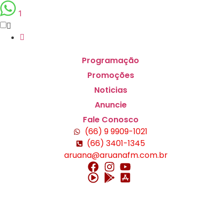
1
Programação
Promoções
Noticias
Anuncie
Fale Conosco
(66) 9 9909-1021
(66) 3401-1345
aruana@aruanafm.com.br
ş
casibom
casibom güncel giriş
casibom giriş
casibom
cas