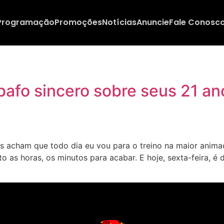
Programação
Promoções
Notícias
Anuncie
Fale Conosc
afo sincero sobre seus 21 ano
 acham que todo dia eu vou para o treino na maior animaç
o as horas, os minutos para acabar. E hoje, sexta-feira, é di