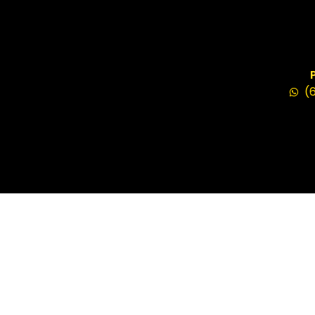
(
ultrabet güncel giriş
ultrabet giriş
ultrabet
ultrabet güncel g