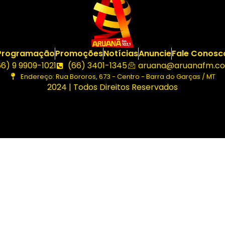
Programação
Promoções
Notícias
Anuncie
Fale Conosc
66) 9 9909-1021
(66) 3401-1345
aruana@aruanafm.co
Endereço: Rua Bororos, 673 - Centro - Barra do Garças / MT
2024 | Todos Direitos Reservados
iriş
ultrabet giriş
ultrabet
betasus güncel giriş
betasus giriş