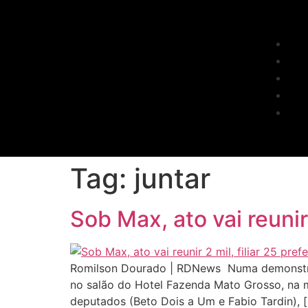
Tag:
juntar
Sob Max, ato vai reunir 
Romilson Dourado | RDNews Numa demonstraçã
no salão do Hotel Fazenda Mato Grosso, na 
deputados (Beto Dois a Um e Fabio Tardin), 