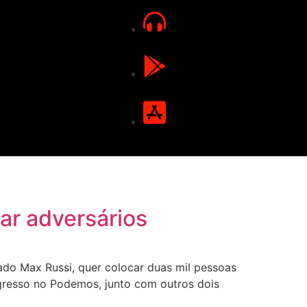
ntar adversários
do Max Russi, quer colocar duas mil pessoas
gresso no Podemos, junto com outros dois