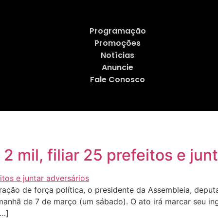
Programação
Promoções
Notícias
Anuncie
Fale Conosco
2 mil, filiar 25 prefeitos e ju
o de força política, o presidente da Assembleia, deputa
manhã de 7 de março (um sábado). O ato irá marcar seu in
[…]