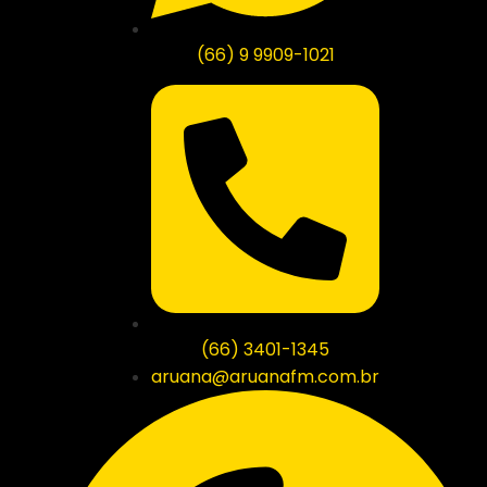
(66) 9 9909-1021
(66) 3401-1345
aruana@aruanafm.com.br