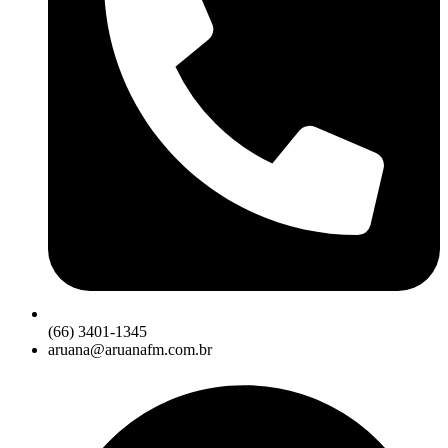
(66) 3401-1345
aruana@aruanafm.com.br