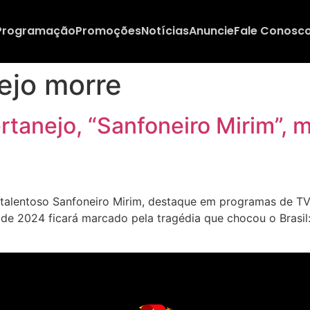
Programação
Promoções
Notícias
Anuncie
Fale Conosc
ejo morre
tanejo, “Sanfoneiro Mirim”, 
talentoso Sanfoneiro Mirim, destaque em programas de TV
al de 2024 ficará marcado pela tragédia que chocou o Brasil