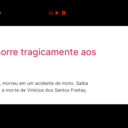
o
morre tragicamente aos
, morreu em um acidente de moto. Saiba
: a morte de Vinícius dos Santos Freitas,