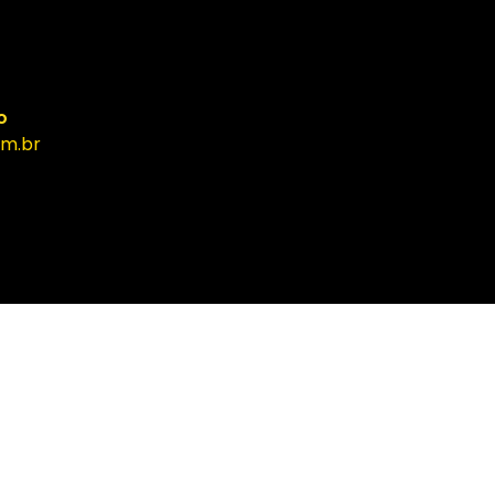
o
m.br
ş
betasus
betasus güncel giriş
betasus giriş
betasus
betasu