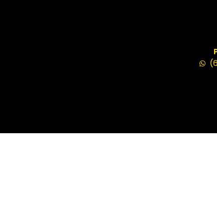
(
t
ultrabet güncel giriş
ultrabet giriş
ultrabet
ultrabet güncel 