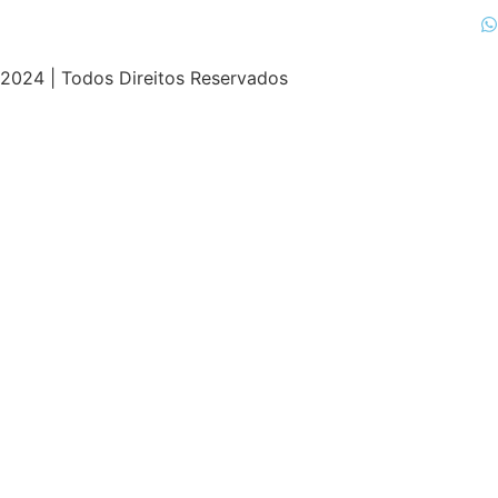
2024 | Todos Direitos Reservados
giriş
casibom
casibom güncel giriş
casibom giriş
casibom