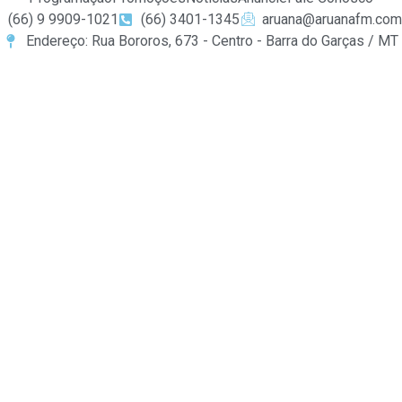
(66) 9 9909-1021
(66) 3401-1345
aruana@aruanafm.com
Endereço: Rua Bororos, 673 - Centro - Barra do Garças / MT
casibom güncel giriş
casibom giriş
casibom
casibom güncel 