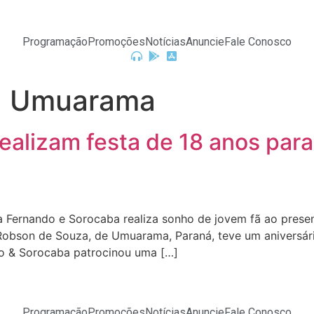
Programação
Promoções
Notícias
Anuncie
Fale Conosco
ta Umuarama
alizam festa de 18 anos para
 Fernando e Sorocaba realiza sonho de jovem fã ao pres
bson de Souza, de Umuarama, Paraná, teve um aniversári
do & Sorocaba patrocinou uma […]
Programação
Promoções
Notícias
Anuncie
Fale Conosco