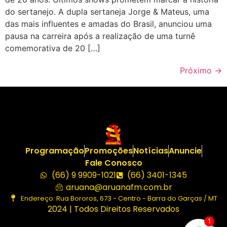
do sertanejo. A dupla sertaneja Jorge & Mateus, uma
das mais influentes e amadas do Brasil, anunciou uma
pausa na carreira após a realização de uma turnê
comemorativa de 20 […]
Próximo
→
Programação
Promoções
Notícias
Anuncie
Fale Conosco
(66) 9 9909-1021
(66) 3401-1345
aruana@aruanafm.com.br
Endereço: Rua Bororos, 673 - Centro - Barra do Garças / MT
2024 | Todos Direitos Reservados
1