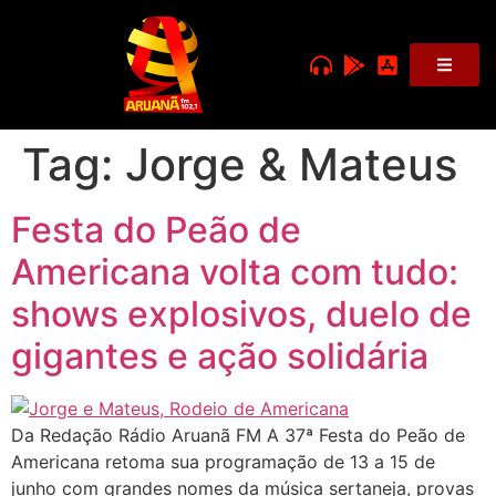
Tag:
Jorge & Mateus
Festa do Peão de
Americana volta com tudo:
shows explosivos, duelo de
gigantes e ação solidária
Da Redação Rádio Aruanã FM A 37ª Festa do Peão de
Americana retoma sua programação de 13 a 15 de
junho com grandes nomes da música sertaneja, provas