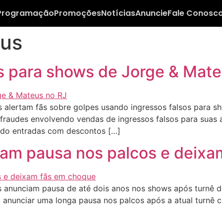
Programação
Promoções
Notícias
Anuncie
Fale Conosc
eus
os para shows de Jorge & Mat
alertam fãs sobre golpes usando ingressos falsos para sh
fraudes envolvendo vendas de ingressos falsos para suas 
endo entradas com descontos […]
iam pausa nos palcos e deixa
anunciam pausa de até dois anos nos shows após turnê de
 anunciar uma longa pausa nos palcos após a atual turnê 