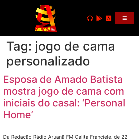
Tag:
jogo de cama
personalizado
Esposa de Amado Batista
mostra jogo de cama com
iniciais do casal: ‘Personal
Home’
Da Redação Rádio Aruanã FM Calita Franciele, de 22