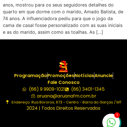
anos, mostrou para os seus seguidores detalhes do
quarto em que dorme com o marido, Amado Batista, de
74 anos. A influenciadora pediu para que o jogo da
cama de casal fosse personalizado com as suas iniciais
e as do marido, assim como as toalhas. As […]
Programação
Promoções
Notícias
Anuncie
Fale Conosco
(66) 9 9909-1021
(66) 3401-1345
aruana@aruanafm.com.br
Endereço: Rua Bororos, 673 - Centro - Barra do Garças / MT
2024 | Todos Direitos Reservados
1