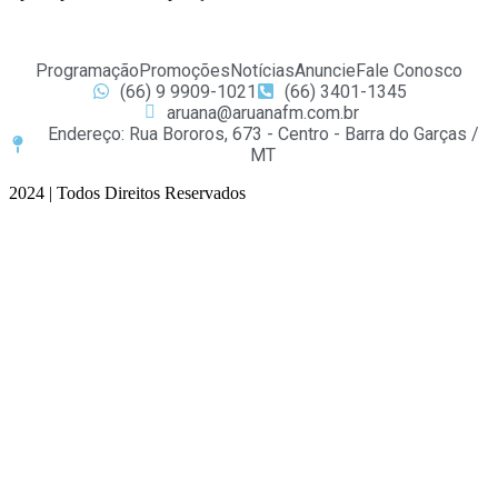
Programação
Promoções
Notícias
Anuncie
Fale Conosco
(66) 9 9909-1021
(66) 3401-1345
aruana@aruanafm.com.br
Endereço: Rua Bororos, 673 - Centro - Barra do Garças /
MT
2024 | Todos Direitos Reservados
et güncel giriş
starzbet giriş
starzbet
starzbet güncel giriş
starzbet giriş
s