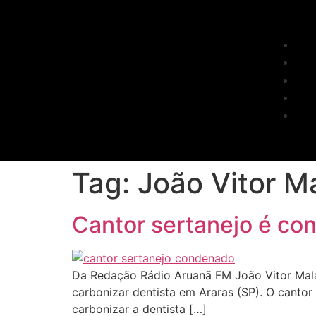
Tag:
João Vitor M
Cantor sertanejo é co
Da Redação Rádio Aruanã FM João Vitor Malac
carbonizar dentista em Araras (SP). O cantor
carbonizar a dentista […]