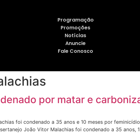
Programação
Promoções
Notícias
Anuncie
Fale Conosco
alachias
ndenado por matar e carboniza
hias foi condenado a 35 anos e 10 meses por feminicídio,
 sertanejo João Vitor Malachias foi condenado a 35 anos, 