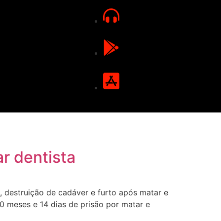
r dentista
 destruição de cadáver e furto após matar e
10 meses e 14 dias de prisão por matar e