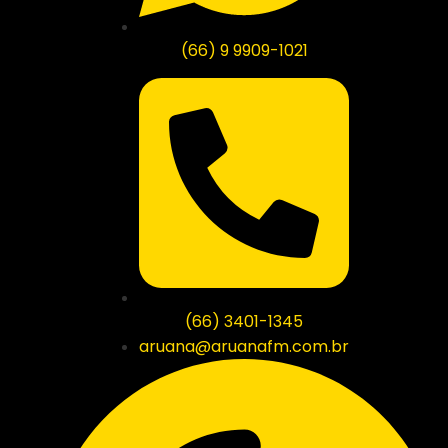
(66) 9 9909-1021
(66) 3401-1345
aruana@aruanafm.com.br