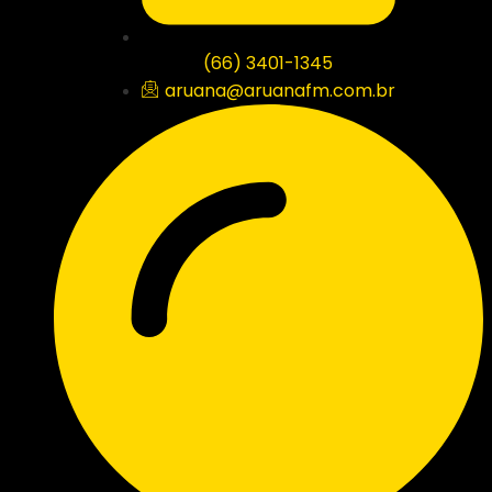
(66) 3401-1345
aruana@aruanafm.com.br