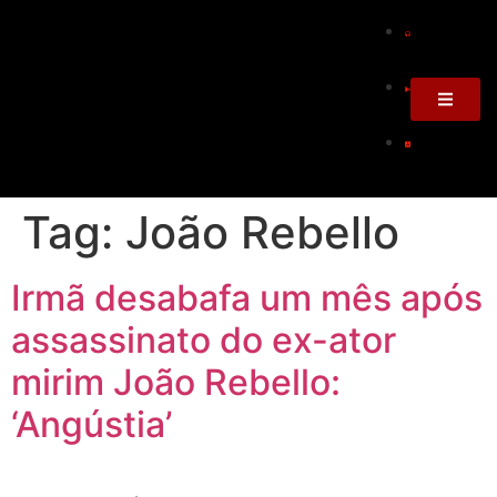
Tag:
João Rebello
Irmã desabafa um mês após
assassinato do ex-ator
mirim João Rebello:
‘Angústia’