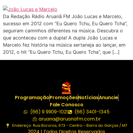
Da Redação Rádio Aruanã FM João Lucas e Marcelo,
sucesso em 2012 com “Eu Quero Tchu, Eu Quero Tcha”,
seguiram caminhos diferentes na música. Descubra o
que aconteceu com a dupla! A dupla João Lucas e
Marcelo fez história na música sertaneja ao lançar, em
2012, o hit “Eu Quero Tchu, Eu Quero Tcha”, que […]
Programação
Promoções
Notícias
Anuncie
Fale Conosco
(66) 9 9909-1021
(66) 3401-1345
aruana@aruanafm.com.br
Endereço: Rua Bororos, 673 - Centro - Barra do Garças / MT
2024 | Todos Direitos Reservados