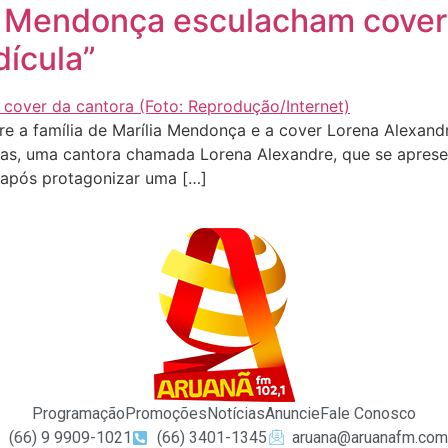
a Mendonça esculacham cover o
dícula”
e a família de Marília Mendonça e a cover Lorena Alexand
, uma cantora chamada Lorena Alexandre, que se apresenta
 após protagonizar uma […]
Programação
Promoções
Notícias
Anuncie
Fale Conosco
(66) 9 9909-1021
(66) 3401-1345
aruana@aruanafm.com