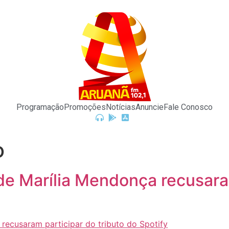
Programação
Promoções
Notícias
Anuncie
Fale Conosco
o
de Marília Mendonça recusaram