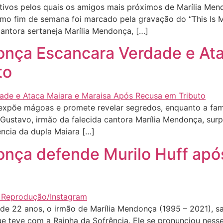
vos pelos quais os amigos mais próximos de Marília Men
mo fim de semana foi marcado pela gravação do “This Is Ma
antora sertaneja Marília Mendonça, […]
onça Escancara Verdade e Ata
to
põe mágoas e promete revelar segredos, enquanto a famí
ustavo, irmão da falecida cantora Marília Mendonça, surp
ência da dupla Maiara […]
nça defende Murilo Huff após 
 22 anos, o irmão de Marília Mendonça (1995 – 2021), sai
ue teve com a Rainha da Sofrência. Ele se pronunciou ness