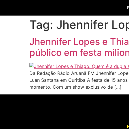
Tag:
Jhennifer Lo
Jhennifer Lopes e Thi
público em festa milion
Da Redação Rádio Aruanã FM Jhennifer Lopes,
Luan Santana em Curitiba A festa de 15 anos 
momento. Com um show exclusivo de […]