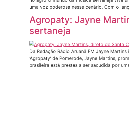
no agro O mundo da música sertaneja vive u
uma voz poderosa nesse cenário. Com o lan
Agropaty: Jayne Martin
sertaneja
Da Redação Rádio Aruanã FM Jayne Martins in
‘Agropaty‘ de Pomerode, Jayne Martins, prome
brasileira está prestes a ser sacudida por um