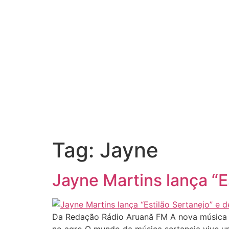
Tag:
Jayne
Jayne Martins lança “E
Da Redação Rádio Aruanã FM A nova música “E