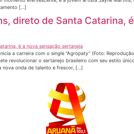
m momento efervescente, e a jovem artista Jayne Martins,
çamento […]
s, direto de Santa Catarina, 
icia a carreira com o single “Agropaty” (Foto: Reproduçã
te revolucionar o sertanejo brasileiro com seu estilo úni
a nova onda de talento e frescor, […]