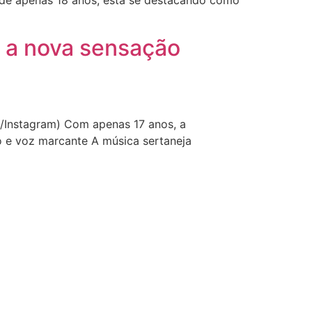
 de apenas 18 anos, está se destacando como
é a nova sensação
o/Instagram) Com apenas 17 anos, a
co e voz marcante A música sertaneja