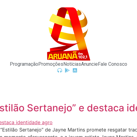
Programação
Promoções
Notícias
Anuncie
Fale Conosco
stilão Sertanejo” e destaca i
stilão Sertanejo” de Jayne Martins promete resgatar trad