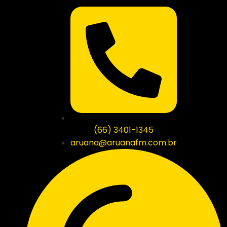
(66) 3401-1345
aruana@aruanafm.com.br