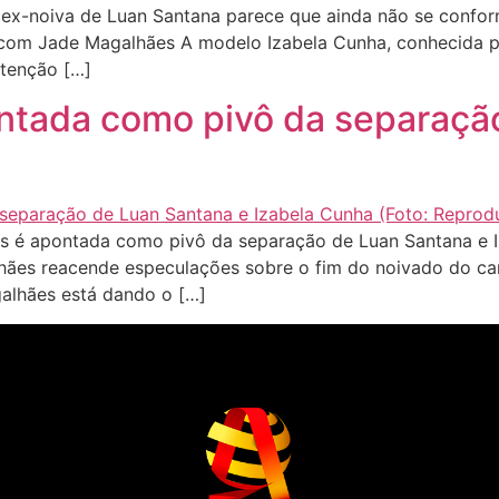
ex-noiva de Luan Santana parece que ainda não se confo
ão com Jade Magalhães A modelo Izabela Cunha, conhecida 
atenção […]
ntada como pivô da separaçã
é apontada como pivô da separação de Luan Santana e Iz
hães reacende especulações sobre o fim do noivado do ca
alhães está dando o […]