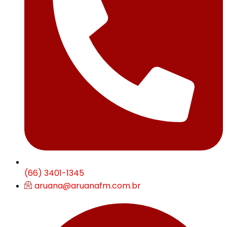
(66) 3401-1345
aruana@aruanafm.com.br