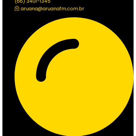
(66) 3401-1345
aruana@aruanafm.com.br