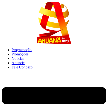
Ir
para
o
conteúdo
Programação
Promoções
Notícias
Anuncie
Fale Conosco