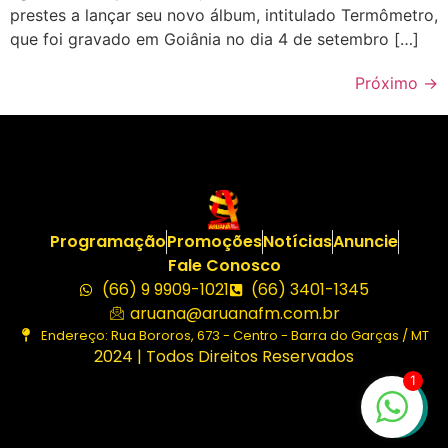
prestes a lançar seu novo álbum, intitulado Termômetro,
que foi gravado em Goiânia no dia 4 de setembro […]
Próximo
→
Programação
Promoções
Notícias
Anuncie
Fale Conosco
(66) 9 9909-1021
(66) 3401-1345
aruana@aruanafm.com.br
Endereço: Rua Bororos, 673 - Centro - Barra do Garças / MT
2024 | Todos Direitos Reservados
1