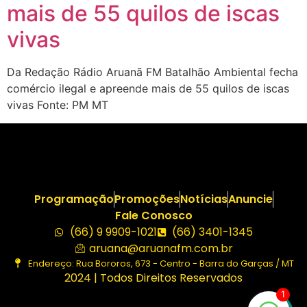
mais de 55 quilos de iscas
vivas
Da Redação Rádio Aruanã FM Batalhão Ambiental fecha
comércio ilegal e apreende mais de 55 quilos de iscas
vivas Fonte: PM MT
Programação
Promoções
Notícias
Anuncie
Fale Conosco
(66) 9 9909-1021
(66) 3401-1345
aruana@aruanafm.com.br
Endereço: Rua Bororos, 673 - Centro - Barra do Garças / MT
2024 | Todos Direitos Reservados
1