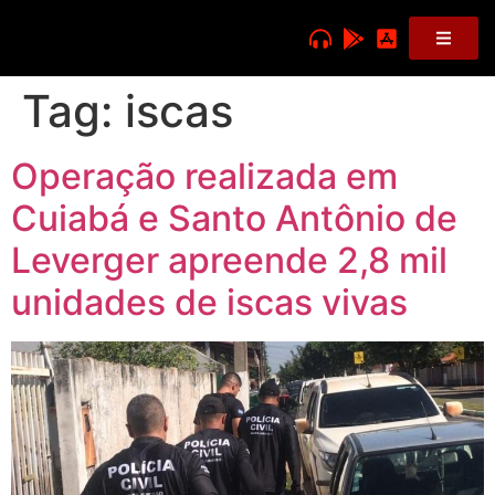
Tag:
iscas
Operação realizada em
Cuiabá e Santo Antônio de
Leverger apreende 2,8 mil
unidades de iscas vivas