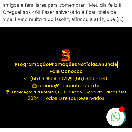
amigos e familiares para comemorar. “Meu dia feliz!!!
Cheguei aos 46!! Fazer aniversário é ficar cheia de
vida!!! Amo muito tudo isso!!!”, afirmou a atriz, que […]
Programação
Promoções
Notícias
Anuncie
Fale Conosco
(66) 9 9909-1021
(66) 3401-1345
aruana@aruanafm.com.br
Endereço: Rua Bororos, 673 - Centro - Barra do Garças / MT
2024 | Todos Direitos Reservados
1
bet
starzbet güncel giriş
starzbet giriş
starzbet
starzbet gü