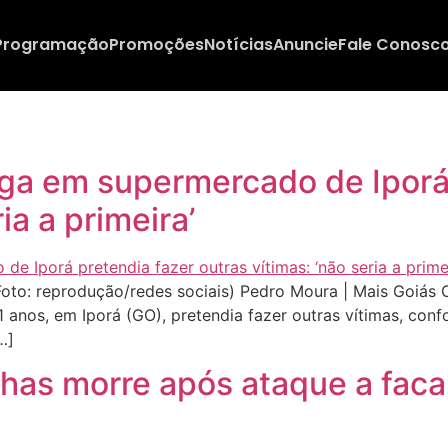
Programação
Promoções
Notícias
Anuncie
Fale Conosc
a em supermercado de Iporá 
ia a primeira’
Foto: reprodução/redes sociais) Pedro Moura | Mais Goiás 
 anos, em Iporá (GO), pretendia fazer outras vítimas, con
…]
nhas morre após ataque a fa