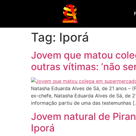
Tag:
Iporá
Jovem que matou coleg
outras vítimas: ‘não ser
Natasha Eduarda Alves de Sá, de 21 anos – (
ex-chefe, Natasha Eduarda Alves de Sá, de 21
informação partiu de uma das testemunhas [
Jovem natural de Pira
Iporá