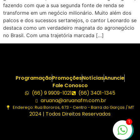
fazendo com que a sua segunda fonte de renda se
transforme em um negócio milionário. Muito além dos
palcos e dos sucessos sertanejos, o cantor Leonardo se
destaca como um verdadeiro magnata do agronegócio
no Brasil. Com uma trajetória marcada […]
Programação
Promoções
Notícias
Anuncie
Fale Conosco
(66) 9 9909-1021
(66) 3401-1345
aruana@aruanafm.com.br
Endereço: Rua Bororos, 673 - Centro - Barra do Garças / MT
2024 | Todos Direitos Reservados
1