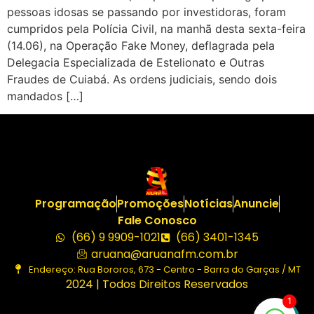
pessoas idosas se passando por investidoras, foram
cumpridos pela Polícia Civil, na manhã desta sexta-feira
(14.06), na Operação Fake Money, deflagrada pela
Delegacia Especializada de Estelionato e Outras
Fraudes de Cuiabá. As ordens judiciais, sendo dois
mandados […]
Programação
Promoções
Notícias
Anuncie
Fale Conosco
(66) 9 9909-1021
(66) 3401-1345
aruana@aruanafm.com.br
Endereço: Rua Bororos, 673 - Centro - Barra do Garças / MT
2024 | Todos Direitos Reservados
1