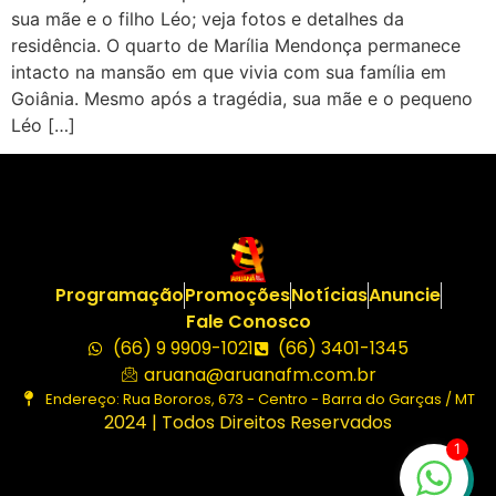
sua mãe e o filho Léo; veja fotos e detalhes da
residência. O quarto de Marília Mendonça permanece
intacto na mansão em que vivia com sua família em
Goiânia. Mesmo após a tragédia, sua mãe e o pequeno
Léo […]
Programação
Promoções
Notícias
Anuncie
Fale Conosco
(66) 9 9909-1021
(66) 3401-1345
aruana@aruanafm.com.br
Endereço: Rua Bororos, 673 - Centro - Barra do Garças / MT
2024 | Todos Direitos Reservados
1