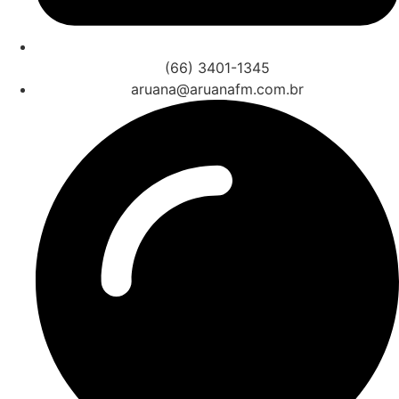
(66) 3401-1345
aruana@aruanafm.com.br