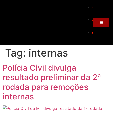
Tag:
internas
Polícia Civil divulga
resultado preliminar da 2ª
rodada para remoções
internas