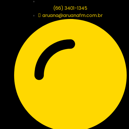
(66) 3401-1345
aruana@aruanafm.com.br