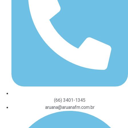
(66) 3401-1345
aruana@aruanafm.com.br