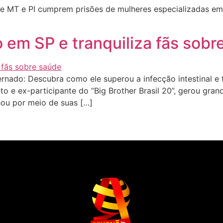
e MT e PI cumprem prisões de mulheres especializadas em a
o em SP e tranquiliza fãs sob
ernado: Descubra como ele superou a infecção intestinal e
teto e ex-participante do “Big Brother Brasil 20”, gerou gra
hou por meio de suas […]