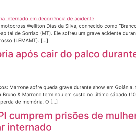
de motocross Welliton Dias da Silva, conhecido como “Bran
ital de Sorriso (MT). Ele sofreu um grave acidente durant
rosso (LEMAMT). […]
ia após cair do palco durant
s: Marrone sofre queda grave durante show em Goiânia, f
Bruno & Marrone terminou em susto no último sábado (10),
 perda de memória. O […]
e PI cumprem prisões de mulhe
ar internado