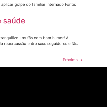
plicar golpe do familiar internado Fonte:
re saúde
 tranquilizou os fãs com bom humor! A
nde repercussão entre seus seguidores e fãs.
Próximo
→