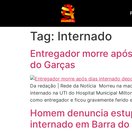
Tag:
Internado
Entregador morre após
do Garças
Da redação | Rede da Notícia Morreu na madru
internado na UTI do Hospital Municipal Milto
como entregador e ficou gravemente ferido 
Homem denuncia estupr
internado em Barra do