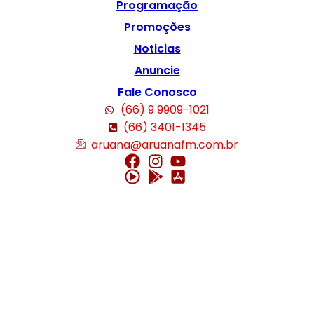
Programação
Promoções
Noticias
Anuncie
Fale Conosco
(66) 9 9909-1021
(66) 3401-1345
aruana@aruanafm.com.br
cel giriş
starzbet giriş
starzbet
starzbet güncel giriş
starzbet giriş
starzbe