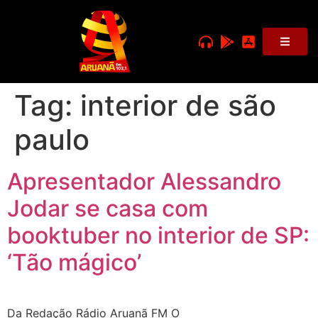
Tag:
interior de são
paulo
Apresentador Alessandro
Jodar se casa com
booktuber no interior de SP:
‘Tão mágico’
Da Redação Rádio Aruanã FM O