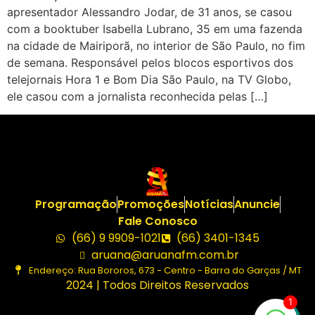
apresentador Alessandro Jodar, de 31 anos, se casou
com a booktuber Isabella Lubrano, 35 em uma fazenda
na cidade de Mairiporã, no interior de São Paulo, no fim
de semana. Responsável pelos blocos esportivos dos
telejornais Hora 1 e Bom Dia São Paulo, na TV Globo,
ele casou com a jornalista reconhecida pelas […]
Programação
Promoções
Notícias
Anuncie
Fale Conosco
(66) 9 9909-1021
(66) 3401-1345
aruana@aruanafm.com.br
Endereço: Rua Bororos, 673 - Centro - Barra do Garças / MT
2024 | Todos Direitos Reservados
1