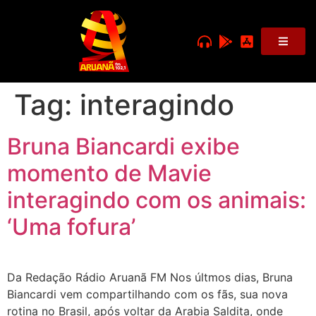
Tag:
interagindo
Bruna Biancardi exibe
momento de Mavie
interagindo com os animais:
‘Uma fofura’
Da Redação Rádio Aruanã FM Nos últmos dias, Bruna
Biancardi vem compartilhando com os fãs, sua nova
rotina no Brasil, após voltar da Arabia Saldita, onde