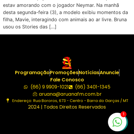
estav amorando com o jogador Neymar. Na manhã
desta segunda-feira (3), a modelo exibiu momentos da
filha, Mavie, interagindo com animais ao ar livre. Bruna
usou os Stories das […]
Programação
Promoções
Notícias
Anuncie
Fale Conosco
(66) 9 9909-1021
(66) 3401-1345
aruana@aruanafm.com.br
Endereço: Rua Bororos, 673 - Centro - Barra do Garças / MT
2024 | Todos Direitos Reservados
1