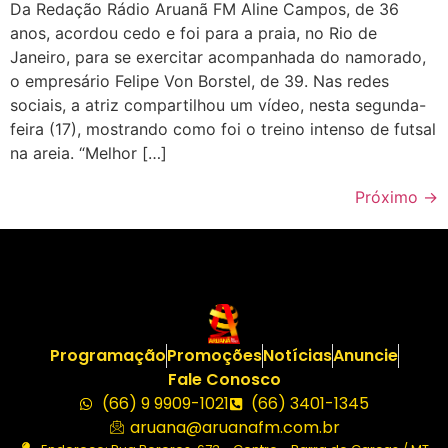
Da Redação Rádio Aruanã FM Aline Campos, de 36
anos, acordou cedo e foi para a praia, no Rio de
Janeiro, para se exercitar acompanhada do namorado,
o empresário Felipe Von Borstel, de 39. Nas redes
sociais, a atriz compartilhou um vídeo, nesta segunda-
feira (17), mostrando como foi o treino intenso de futsal
na areia. “Melhor […]
Próximo
→
Programação
Promoções
Notícias
Anuncie
Fale Conosco
(66) 9 9909-1021
(66) 3401-1345
aruana@aruanafm.com.br