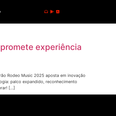
o
 promete experiência
beirão Rodeo Music 2025 aposta em inovação
logia: palco expandido, reconhecimento
rar! […]