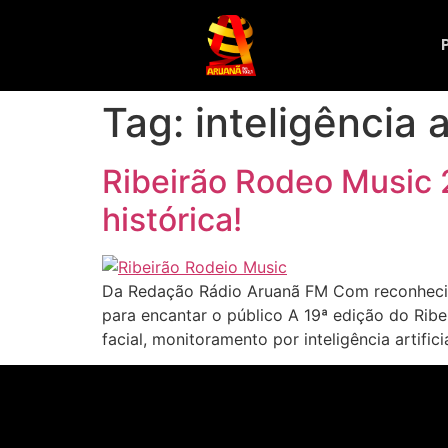
Tag:
inteligência a
Ribeirão Rodeo Music 
histórica!
Da Redação Rádio Aruanã FM Com reconhecimen
para encantar o público A 19ª edição do Rib
facial, monitoramento por inteligência artific