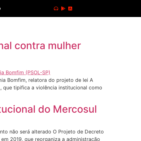
o
nal contra mulher
Bomfim, relatora do projeto de lei A
ue tipifica a violência institucional como
tucional do Mercosul
to não será alterado O Projeto de Decreto
em 2019, que reorganiza a administração