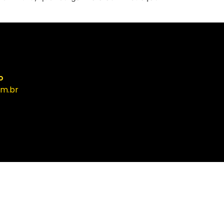
o
m.br
et giriş
starzbet
xslot güncel giriş
xslot giriş
xslot
xslot gün