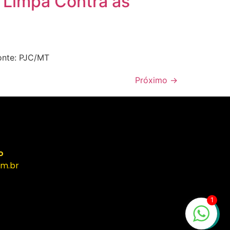
a Limpa Contra as
Fonte: PJC/MT
Próximo
→
o
m.br
1