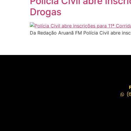
Polícia Civil abre insc
Drogas
Da Redação Aruanã FM Polícia Civil abre ins
(