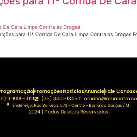
rições para 11ª Corrida De Car
crições para 11ª Corrida De Cara Limpa Contra as Drogas 
Programação
Promoções
Notícias
Anuncie
Fale Conosc
66) 9 9909-1021
(66) 3401-1345
aruana@aruanafm.co
Endereço: Rua Bororos, 673 - Centro - Barra do Garças / MT
2024 | Todos Direitos Reservados