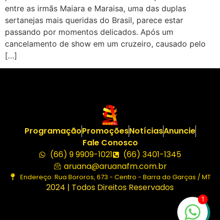
entre as irmãs Maiara e Maraisa, uma das duplas
sertanejas mais queridas do Brasil, parece estar
passando por momentos delicados. Após um
cancelamento de show em um cruzeiro, causado pelo
[…]
Programação
Promoções
Notícias
Anuncie
Fale Conosco
(66) 9 9909-1021
(66) 3401-1345
aruana@aruanafm.com.br
Endereço: Rua Bororos, 673 - Centro - Barra do Garças / MT
2024 | Todos Direitos Reservados
1