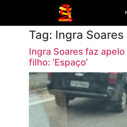
Tag:
Ingra Soares
Ingra Soares faz apelo
filho: ‘Espaço’