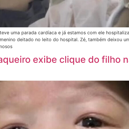
teve uma parada cardíaca e já estamos com ele hospitaliz
o menino deitado no leito do hospital. Zé, também deixou 
amosos
queiro exibe clique do filho n