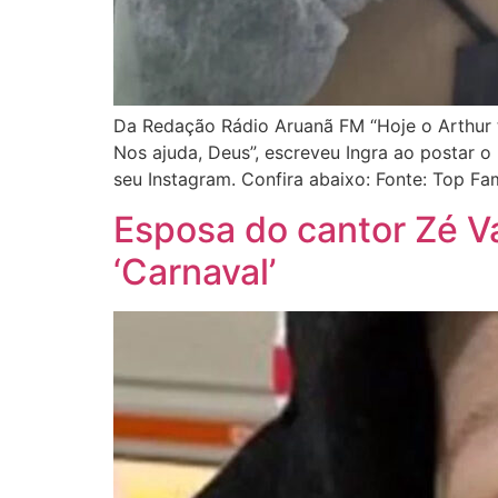
Da Redação Rádio Aruanã FM “Hoje o Arthur 
Nos ajuda, Deus”, escreveu Ingra ao postar 
seu Instagram. Confira abaixo: Fonte: Top F
Esposa do cantor Zé Va
‘Carnaval’