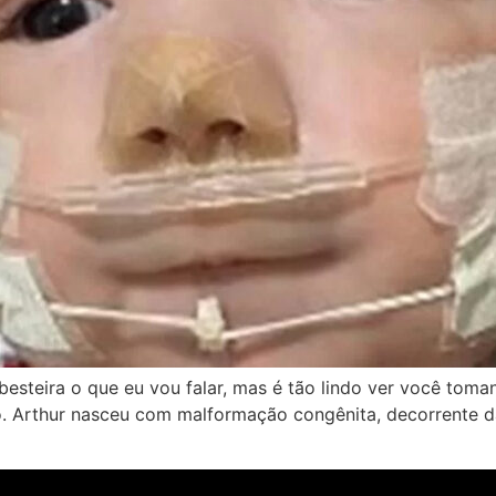
esteira o que eu vou falar, mas é tão lindo ver você tom
ro. Arthur nasceu com malformação congênita, decorrente 