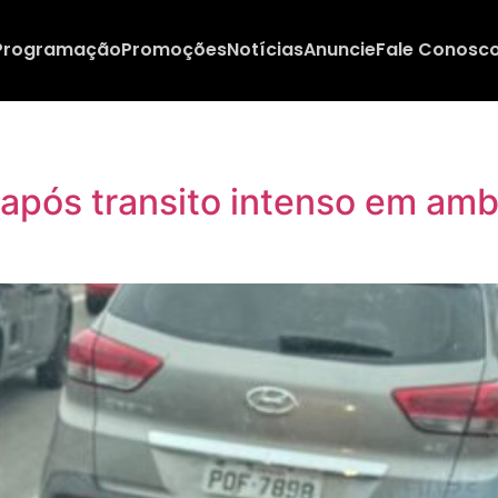
Programação
Promoções
Notícias
Anuncie
Fale Conosc
 após transito intenso em amb