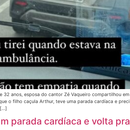
 32 anos, esposa do cantor Zé Vaqueiro compartilhou em su
e o filho caçula Arthur, teve uma parada cardíaca e preci
 […]
m parada cardíaca e volta pra