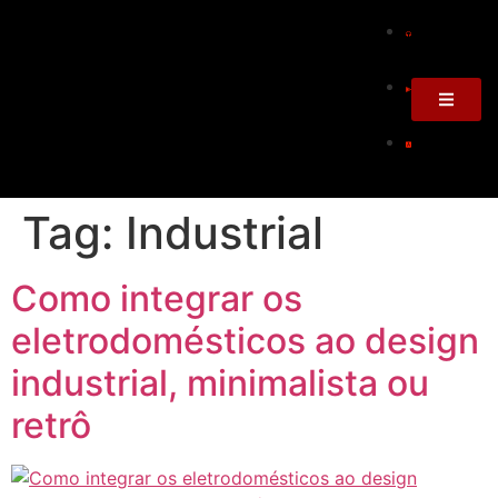
Tag:
Industrial
Como integrar os
eletrodomésticos ao design
industrial, minimalista ou
retrô