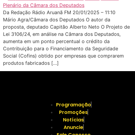
Da Redação Rádio Aruanã FM 20/01/2025 – 11:10
Mário Agra/Câmara dos Deputados O autor da
proposta, deputado Capitão Alberto Neto O Projeto de
Lei 3106/24, em análise na Câmara dos Deputados,
aumenta em um ponto percentual o crédito da
Contribuição para o Financiamento da Seguridade
Social (Cofins) obtido por empresas que comprarem
produtos fabricados […]
Programação
Promoções
Notícias
Anuncie
Fale Conosco