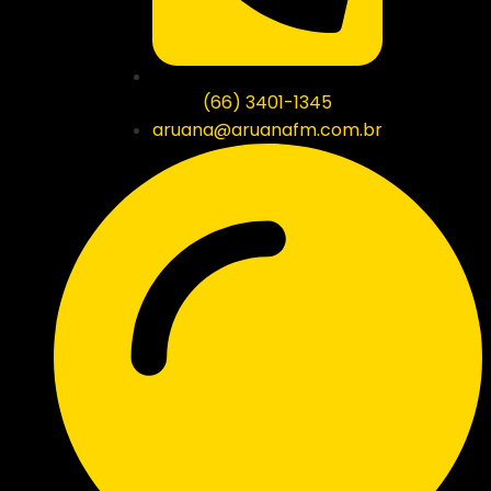
(66) 3401-1345
aruana@aruanafm.com.br