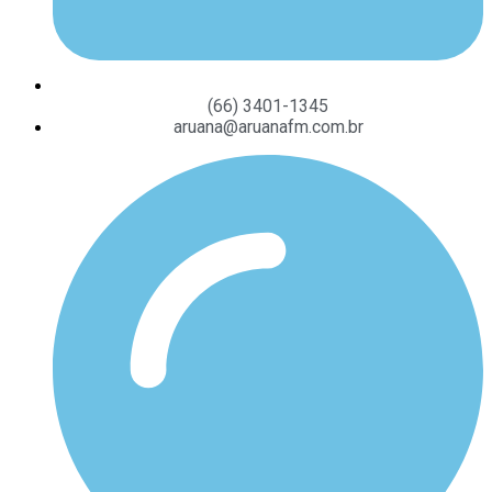
(66) 3401-1345
aruana@aruanafm.com.br