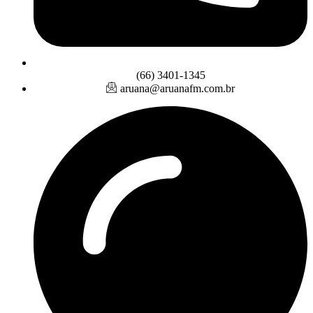
(66) 3401-1345
aruana@aruanafm.com.br