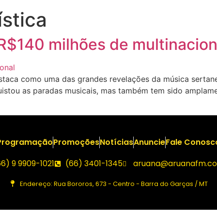
stica
 R$140 milhões de multinacion
aca como uma das grandes revelações da música sertaneja
istou as paradas musicais, mas também tem sido amplamen
Programação
Promoções
Notícias
Anuncie
Fale Conosc
66) 9 9909-1021
(66) 3401-1345
aruana@aruanafm.co
Endereço: Rua Bororos, 673 - Centro - Barra do Garças / MT