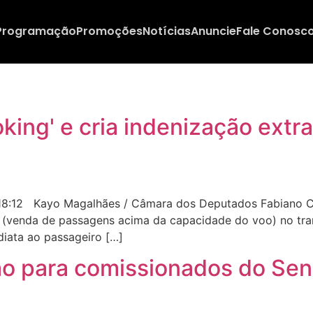
Programação
Promoções
Notícias
Anuncie
Fale Conosc
oking' e cria indenização ext
8:12 Kayo Magalhães / Câmara dos Deputados Fabiano Caze
 (venda de passagens acima da capacidade do voo) no tran
iata ao passageiro […]
ão para comissionados do Se