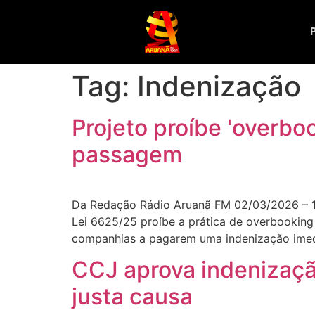
Tag:
Indenização
Projeto proíbe 'overbo
passagem
Da Redação Rádio Aruanã FM 02/03/2026 – 1
Lei 6625/25 proíbe a prática de overbooking
companhias a pagarem uma indenização imed
CCJ aprova indenizaç
justa causa