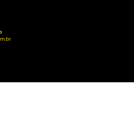
o
m.br
et giriş
starzbet
xslot güncel giriş
xslot giriş
xslot
xslot gün