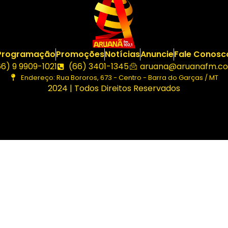
Programação
Promoções
Notícias
Anuncie
Fale Conosc
66) 9 9909-1021
(66) 3401-1345
aruana@aruanafm.co
Endereço: Rua Bororos, 673 - Centro - Barra do Garças / MT
2024 | Todos Direitos Reservados
cel giriş
starzbet giriş
starzbet
starzbet güncel giriş
starzb