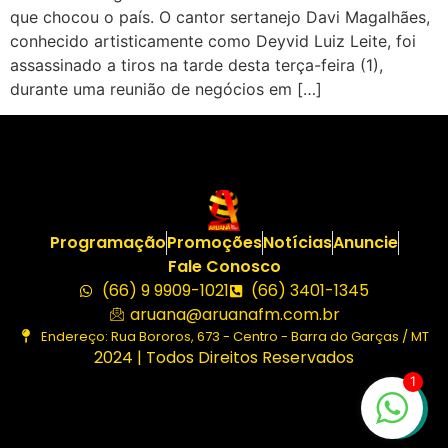
que chocou o país. O cantor sertanejo Davi Magalhães,
conhecido artisticamente como Deyvid Luiz Leite, foi
assassinado a tiros na tarde desta terça-feira (1),
durante uma reunião de negócios em […]
Programação
Promoções
Notícias
Anuncie
Fale Conosco
(66) 9 9909-1021
(66) 3401-1345
aruana@aruanafm.com.br
Endereço: Rua Bororos, 673 - Centro - Barra do Garças / MT
2024 | Todos Direitos Reservados
1