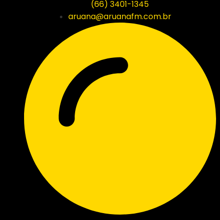
(66) 3401-1345
aruana@aruanafm.com.br