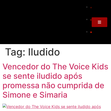
Tag:
Iludido
Vencedor do The Voice Kids
se sente iludido após
promessa não cumprida de
Simone e Simaria